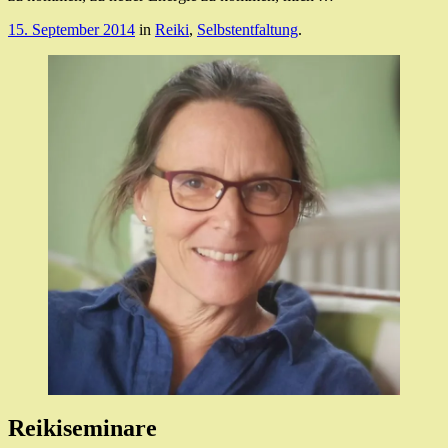
15. September 2014
in
Reiki
,
Selbstentfaltung
.
Reikiseminare