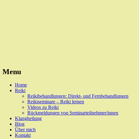
Reiki, Behandlungen und Seminare
Naturheilpraxis Esslingen
Menu
Skip
Home
to
Reiki
content
Reikibehandlungen: Direkt- und Fernbehandlungen
Reikiseminare – Reiki lernen
Videos zu Reiki
Rückmeldungen von Seminarteilnehmer/innen
Klangheilung
Blog
Über mich
Kontakt