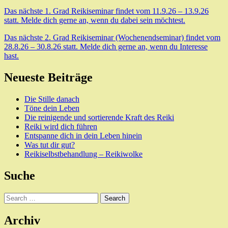
Das nächste 1. Grad Reikiseminar findet vom 11.9.26 – 13.9.26
statt. Melde dich gerne an, wenn du dabei sein möchtest.
Das nächste 2. Grad Reikiseminar (Wochenendseminar) findet vom
28.8.26 – 30.8.26 statt. Melde dich gerne an, wenn du Interesse
hast.
Neueste Beiträge
Die Stille danach
Töne dein Leben
Die reinigende und sortierende Kraft des Reiki
Reiki wird dich führen
Entspanne dich in dein Leben hinein
Was tut dir gut?
Reikiselbstbehandlung – Reikiwolke
Suche
Search
Archiv