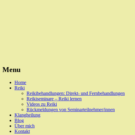
Reiki, Behandlungen und Seminare
Naturheilpraxis Esslingen
Menu
Skip
Home
to
Reiki
content
Reikibehandlungen: Direkt- und Fernbehandlungen
Reikiseminare – Reiki lernen
Videos zu Reiki
Rückmeldungen von Seminarteilnehmer/innen
Klangheilung
Blog
Über mich
Kontakt