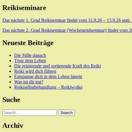
Reikiseminare
Das nächste 1. Grad Reikiseminar findet vom 11.9.26 – 13.9.26 statt.
Das nächste 2. Grad Reikiseminar (Wochenendseminar) findet vom 28.8
Neueste Beiträge
Die Stille danach
Töne dein Leben
Die reinigende und sortierende Kraft des Reiki
Reiki wird dich führen
Entspanne dich in dein Leben hinein
Was tut dir gut?
Reikiselbstbehandlung – Reikiwolke
Suche
Search
Archiv