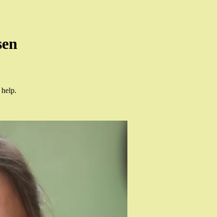
sen
 help.