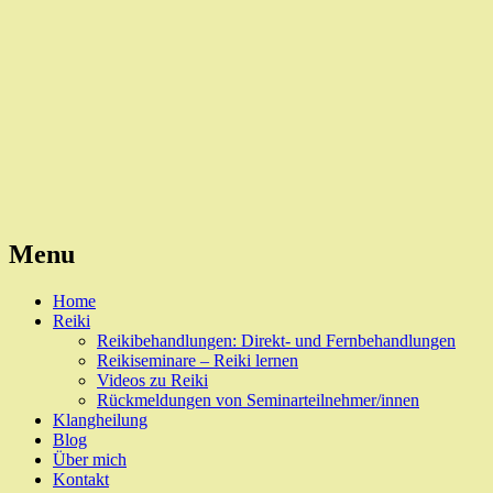
Reiki, Behandlungen und Seminare
Naturheilpraxis Esslingen
Menu
Skip
Home
to
Reiki
content
Reikibehandlungen: Direkt- und Fernbehandlungen
Reikiseminare – Reiki lernen
Videos zu Reiki
Rückmeldungen von Seminarteilnehmer/innen
Klangheilung
Blog
Über mich
Kontakt