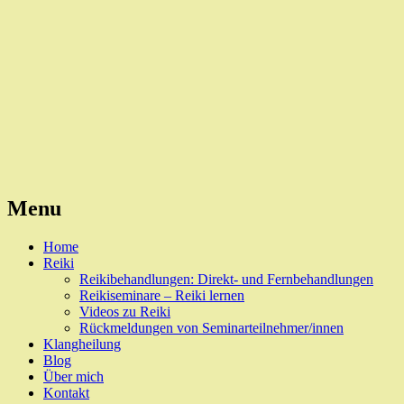
Reiki, Behandlungen und Seminare
Naturheilpraxis Esslingen
Menu
Skip
Home
to
Reiki
content
Reikibehandlungen: Direkt- und Fernbehandlungen
Reikiseminare – Reiki lernen
Videos zu Reiki
Rückmeldungen von Seminarteilnehmer/innen
Klangheilung
Blog
Über mich
Kontakt