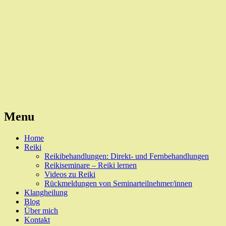
Reiki, Behandlungen und Seminare
Naturheilpraxis Esslingen
Menu
Skip
Home
to
Reiki
content
Reikibehandlungen: Direkt- und Fernbehandlungen
Reikiseminare – Reiki lernen
Videos zu Reiki
Rückmeldungen von Seminarteilnehmer/innen
Klangheilung
Blog
Über mich
Kontakt