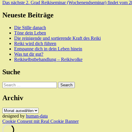
Das nächste 2. Grad Reikiseminar (Wochenendseminar) findet vom 28.8
Neueste Beiträge
Die Stille danach
Töne dein Leben
Die reinigende und sortierende Kraft des Reiki
Reiki wird dich führen
Entspanne dich in dein Leben hinein
Was tut dir gut?
Reikiselbstbehandlung – Reikiwolke
Suche
Search
Archiv
Archiv
designed by
human-data
Cookie Consent mit Real Cookie Banner