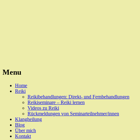
Reiki, Behandlungen und Seminare
Naturheilpraxis Esslingen
Menu
Skip
Home
to
Reiki
content
Reikibehandlungen: Direkt- und Fernbehandlungen
Reikiseminare – Reiki lernen
Videos zu Reiki
Rückmeldungen von Seminarteilnehmer/innen
Klangheilung
Blog
Über mich
Kontakt