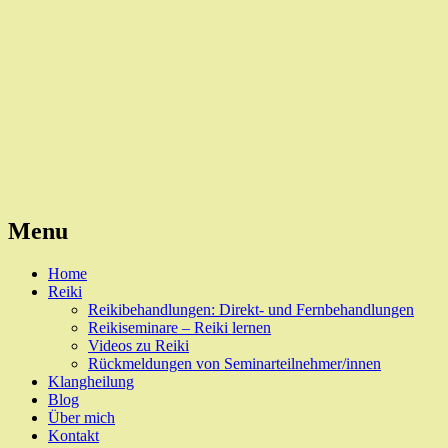
Reiki, Behandlungen und Seminare
Naturheilpraxis Esslingen
Menu
Skip
Home
to
Reiki
content
Reikibehandlungen: Direkt- und Fernbehandlungen
Reikiseminare – Reiki lernen
Videos zu Reiki
Rückmeldungen von Seminarteilnehmer/innen
Klangheilung
Blog
Über mich
Kontakt