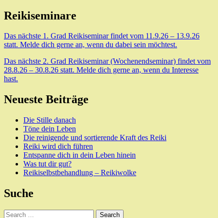
Reikiseminare
Das nächste 1. Grad Reikiseminar findet vom 11.9.26 – 13.9.26
statt. Melde dich gerne an, wenn du dabei sein möchtest.
Das nächste 2. Grad Reikiseminar (Wochenendseminar) findet vom
28.8.26 – 30.8.26 statt. Melde dich gerne an, wenn du Interesse
hast.
Neueste Beiträge
Die Stille danach
Töne dein Leben
Die reinigende und sortierende Kraft des Reiki
Reiki wird dich führen
Entspanne dich in dein Leben hinein
Was tut dir gut?
Reikiselbstbehandlung – Reikiwolke
Suche
Search