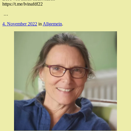
https://t.me/lvinafdf22
…
4. November 2022
in
Allgemein
.