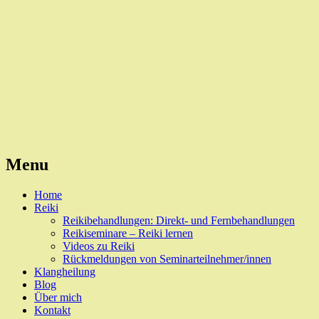
Reiki, Behandlungen und Seminare
Naturheilpraxis Esslingen
Menu
Skip
Home
to
Reiki
content
Reikibehandlungen: Direkt- und Fernbehandlungen
Reikiseminare – Reiki lernen
Videos zu Reiki
Rückmeldungen von Seminarteilnehmer/innen
Klangheilung
Blog
Über mich
Kontakt