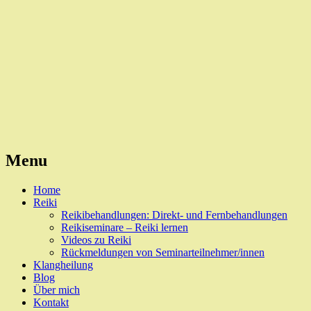
Reiki, Behandlungen und Seminare
Naturheilpraxis Esslingen
Menu
Skip
Home
to
Reiki
content
Reikibehandlungen: Direkt- und Fernbehandlungen
Reikiseminare – Reiki lernen
Videos zu Reiki
Rückmeldungen von Seminarteilnehmer/innen
Klangheilung
Blog
Über mich
Kontakt