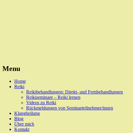
Reiki, Behandlungen und Seminare
Naturheilpraxis Esslingen
Menu
Skip
Home
to
Reiki
content
Reikibehandlungen: Direkt- und Fernbehandlungen
Reikiseminare – Reiki lernen
Videos zu Reiki
Rückmeldungen von Seminarteilnehmer/innen
Klangheilung
Blog
Über mich
Kontakt