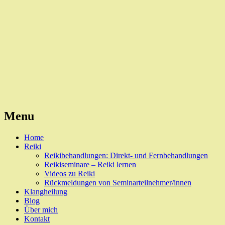
Reiki, Behandlungen und Seminare
Naturheilpraxis Esslingen
Menu
Skip
Home
to
Reiki
content
Reikibehandlungen: Direkt- und Fernbehandlungen
Reikiseminare – Reiki lernen
Videos zu Reiki
Rückmeldungen von Seminarteilnehmer/innen
Klangheilung
Blog
Über mich
Kontakt