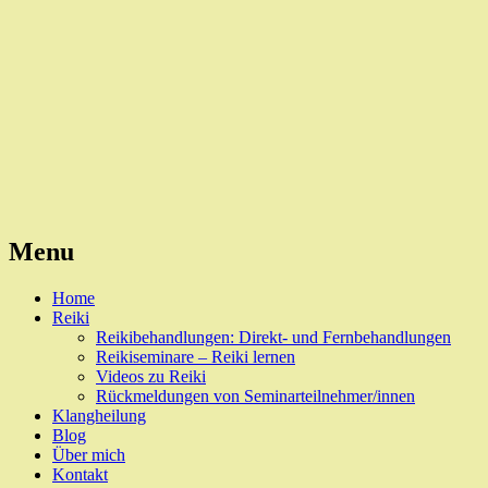
Reiki, Behandlungen und Seminare
Naturheilpraxis Esslingen
Menu
Skip
Home
to
Reiki
content
Reikibehandlungen: Direkt- und Fernbehandlungen
Reikiseminare – Reiki lernen
Videos zu Reiki
Rückmeldungen von Seminarteilnehmer/innen
Klangheilung
Blog
Über mich
Kontakt