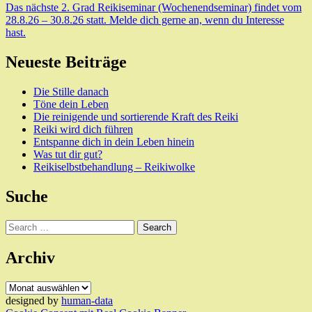
Das nächste 2. Grad Reikiseminar (Wochenendseminar) findet vom
28.8.26 – 30.8.26 statt. Melde dich gerne an, wenn du Interesse
hast.
Neueste Beiträge
Die Stille danach
Töne dein Leben
Die reinigende und sortierende Kraft des Reiki
Reiki wird dich führen
Entspanne dich in dein Leben hinein
Was tut dir gut?
Reikiselbstbehandlung – Reikiwolke
Suche
Search
Archiv
Archiv
designed by
human-data