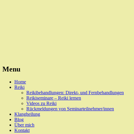
Reiki, Behandlungen und Seminare
Naturheilpraxis Esslingen
Menu
Skip
Home
to
Reiki
content
Reikibehandlungen: Direkt- und Fernbehandlungen
Reikiseminare – Reiki lernen
Videos zu Reiki
Rückmeldungen von Seminarteilnehmer/innen
Klangheilung
Blog
Über mich
Kontakt