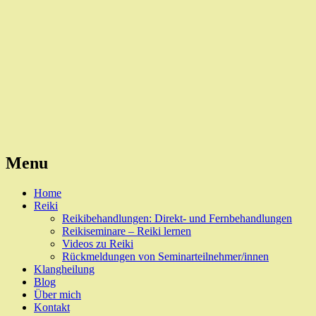
Reiki, Behandlungen und Seminare
Naturheilpraxis Esslingen
Menu
Skip
Home
to
Reiki
content
Reikibehandlungen: Direkt- und Fernbehandlungen
Reikiseminare – Reiki lernen
Videos zu Reiki
Rückmeldungen von Seminarteilnehmer/innen
Klangheilung
Blog
Über mich
Kontakt