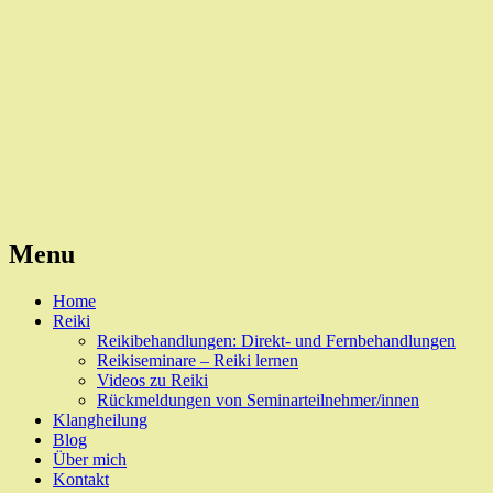
Reiki, Behandlungen und Seminare
Naturheilpraxis Esslingen
Menu
Skip
Home
to
Reiki
content
Reikibehandlungen: Direkt- und Fernbehandlungen
Reikiseminare – Reiki lernen
Videos zu Reiki
Rückmeldungen von Seminarteilnehmer/innen
Klangheilung
Blog
Über mich
Kontakt