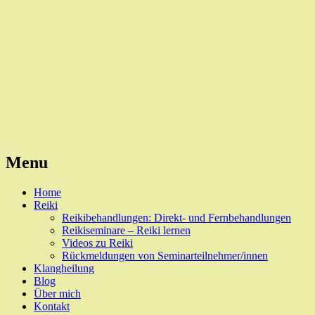
Reiki, Behandlungen und Seminare
Naturheilpraxis Esslingen
Menu
Skip
Home
to
Reiki
content
Reikibehandlungen: Direkt- und Fernbehandlungen
Reikiseminare – Reiki lernen
Videos zu Reiki
Rückmeldungen von Seminarteilnehmer/innen
Klangheilung
Blog
Über mich
Kontakt