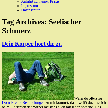
Anfahrt zu meiner Praxis
Impressum
Datenschutz
Tag Archives:
Seelischer
Schmerz
Dein Körper hört dir zu
Wenn du öfters zu
Dorn-Breuss Behandlungen
zu mir kommst, dann weißt du, dass ich
beim Einrichten der Wirbel meistens auch mit ihnen spreche. Das