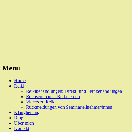
Reiki, Behandlungen und Seminare
Naturheilpraxis Esslingen
Menu
Skip
Home
to
Reiki
content
Reikibehandlungen: Direkt- und Fernbehandlungen
Reikiseminare – Reiki lernen
Videos zu Reiki
Rückmeldungen von Seminarteilnehmer/innen
Klangheilung
Blog
Über mich
Kontakt