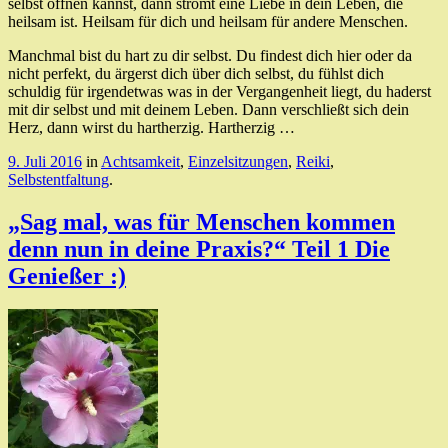
selbst öffnen kannst, dann strömt eine Liebe in dein Leben, die
heilsam ist. Heilsam für dich und heilsam für andere Menschen.
Manchmal bist du hart zu dir selbst. Du findest dich hier oder da
nicht perfekt, du ärgerst dich über dich selbst, du fühlst dich
schuldig für irgendetwas was in der Vergangenheit liegt, du haderst
mit dir selbst und mit deinem Leben. Dann verschließt sich dein
Herz, dann wirst du hartherzig. Hartherzig …
9. Juli 2016
in
Achtsamkeit
,
Einzelsitzungen
,
Reiki
,
Selbstentfaltung
.
„Sag mal, was für Menschen kommen
denn nun in deine Praxis?“ Teil 1 Die
Genießer :)