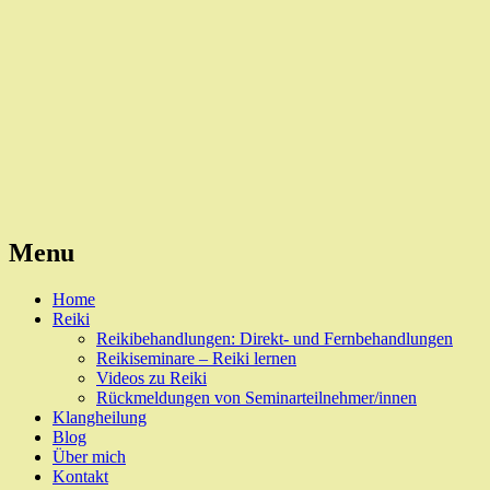
Reiki, Behandlungen und Seminare
Naturheilpraxis Esslingen
Menu
Skip
Home
to
Reiki
content
Reikibehandlungen: Direkt- und Fernbehandlungen
Reikiseminare – Reiki lernen
Videos zu Reiki
Rückmeldungen von Seminarteilnehmer/innen
Klangheilung
Blog
Über mich
Kontakt