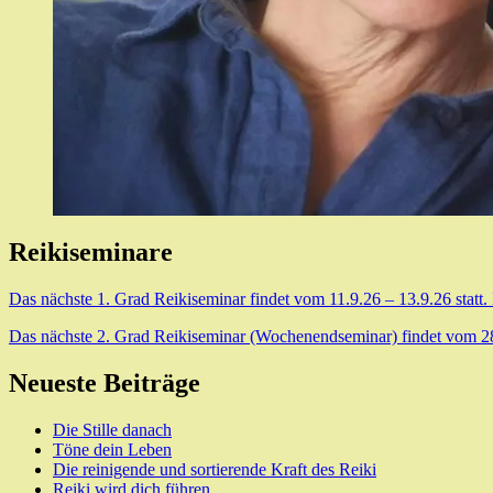
Reikiseminare
Das nächste 1. Grad Reikiseminar findet vom 11.9.26 – 13.9.26 statt.
Das nächste 2. Grad Reikiseminar (Wochenendseminar) findet vom 28.8
Neueste Beiträge
Die Stille danach
Töne dein Leben
Die reinigende und sortierende Kraft des Reiki
Reiki wird dich führen