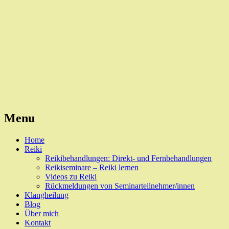
Reiki, Behandlungen und Seminare
Naturheilpraxis Esslingen
Menu
Skip
Home
to
Reiki
content
Reikibehandlungen: Direkt- und Fernbehandlungen
Reikiseminare – Reiki lernen
Videos zu Reiki
Rückmeldungen von Seminarteilnehmer/innen
Klangheilung
Blog
Über mich
Kontakt