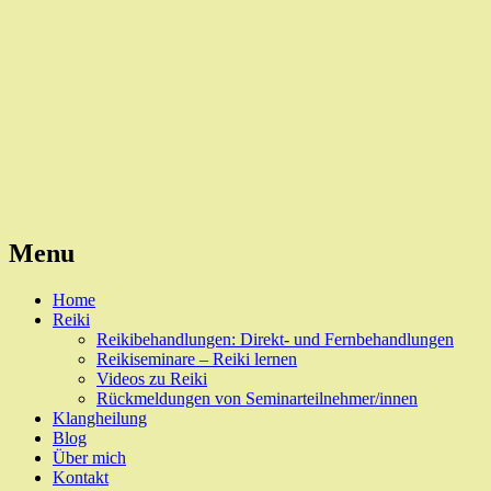
Reiki, Behandlungen und Seminare
Naturheilpraxis Esslingen
Menu
Skip
Home
to
Reiki
content
Reikibehandlungen: Direkt- und Fernbehandlungen
Reikiseminare – Reiki lernen
Videos zu Reiki
Rückmeldungen von Seminarteilnehmer/innen
Klangheilung
Blog
Über mich
Kontakt