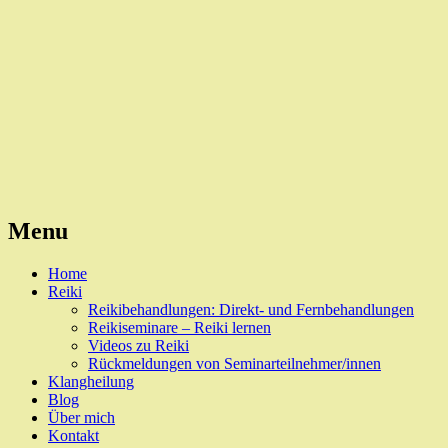
Reiki, Behandlungen und Seminare
Naturheilpraxis Esslingen
Menu
Skip
Home
to
Reiki
content
Reikibehandlungen: Direkt- und Fernbehandlungen
Reikiseminare – Reiki lernen
Videos zu Reiki
Rückmeldungen von Seminarteilnehmer/innen
Klangheilung
Blog
Über mich
Kontakt