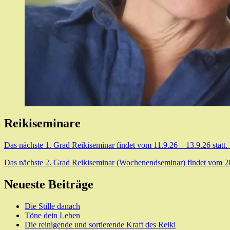
Reikiseminare
Das nächste 1. Grad Reikiseminar findet vom 11.9.26 – 13.9.26 statt.
Das nächste 2. Grad Reikiseminar (Wochenendseminar) findet vom 28.8
Neueste Beiträge
Die Stille danach
Töne dein Leben
Die reinigende und sortierende Kraft des Reiki