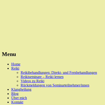
Reiki, Behandlungen und Seminare
Naturheilpraxis Esslingen
Menu
Skip
Home
to
Reiki
content
Reikibehandlungen: Direkt- und Fernbehandlungen
Reikiseminare – Reiki lernen
Videos zu Reiki
Rückmeldungen von Seminarteilnehmer/innen
Klangheilung
Blog
Über mich
Kontakt