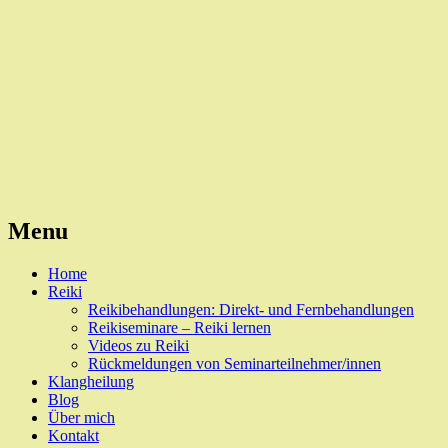
Reiki, Behandlungen und Seminare
Naturheilpraxis Esslingen
Menu
Skip
Home
to
Reiki
content
Reikibehandlungen: Direkt- und Fernbehandlungen
Reikiseminare – Reiki lernen
Videos zu Reiki
Rückmeldungen von Seminarteilnehmer/innen
Klangheilung
Blog
Über mich
Kontakt