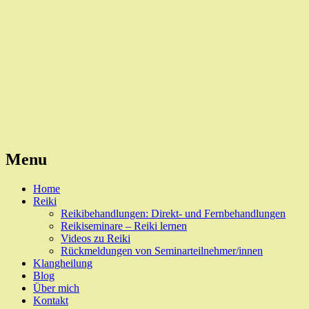
Reiki, Behandlungen und Seminare
Naturheilpraxis Esslingen
Menu
Skip
Home
to
Reiki
content
Reikibehandlungen: Direkt- und Fernbehandlungen
Reikiseminare – Reiki lernen
Videos zu Reiki
Rückmeldungen von Seminarteilnehmer/innen
Klangheilung
Blog
Über mich
Kontakt