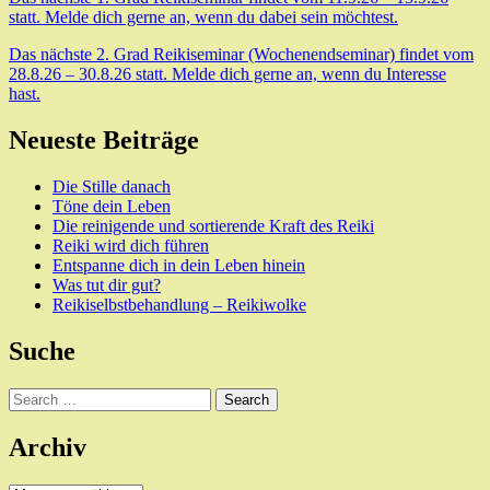
statt. Melde dich gerne an, wenn du dabei sein möchtest.
Das nächste 2. Grad Reikiseminar (Wochenendseminar) findet vom
28.8.26 – 30.8.26 statt. Melde dich gerne an, wenn du Interesse
hast.
Neueste Beiträge
Die Stille danach
Töne dein Leben
Die reinigende und sortierende Kraft des Reiki
Reiki wird dich führen
Entspanne dich in dein Leben hinein
Was tut dir gut?
Reikiselbstbehandlung – Reikiwolke
Suche
Search
Archiv