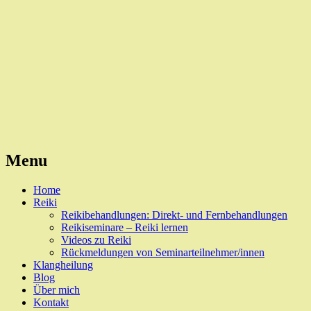
Reiki, Behandlungen und Seminare
Naturheilpraxis Esslingen
Menu
Skip
Home
to
Reiki
content
Reikibehandlungen: Direkt- und Fernbehandlungen
Reikiseminare – Reiki lernen
Videos zu Reiki
Rückmeldungen von Seminarteilnehmer/innen
Klangheilung
Blog
Über mich
Kontakt