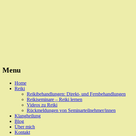
Reiki, Behandlungen und Seminare
Naturheilpraxis Esslingen
Menu
Skip
Home
to
Reiki
content
Reikibehandlungen: Direkt- und Fernbehandlungen
Reikiseminare – Reiki lernen
Videos zu Reiki
Rückmeldungen von Seminarteilnehmer/innen
Klangheilung
Blog
Über mich
Kontakt