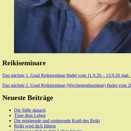
Reikiseminare
Das nächste 1. Grad Reikiseminar findet vom 11.9.26 – 13.9.26 statt.
Das nächste 2. Grad Reikiseminar (Wochenendseminar) findet vom 28.8
Neueste Beiträge
Die Stille danach
Töne dein Leben
Die reinigende und sortierende Kraft des Reiki
Reiki wird dich führen