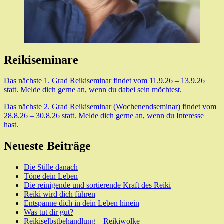
Reikiseminare
Das nächste 1. Grad Reikiseminar findet vom 11.9.26 – 13.9.26
statt. Melde dich gerne an, wenn du dabei sein möchtest.
Das nächste 2. Grad Reikiseminar (Wochenendseminar) findet vom
28.8.26 – 30.8.26 statt. Melde dich gerne an, wenn du Interesse
hast.
Neueste Beiträge
Die Stille danach
Töne dein Leben
Die reinigende und sortierende Kraft des Reiki
Reiki wird dich führen
Entspanne dich in dein Leben hinein
Was tut dir gut?
Reikiselbstbehandlung – Reikiwolke