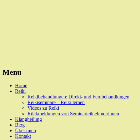
Reiki, Behandlungen und Seminare
Naturheilpraxis Esslingen
Menu
Skip
Home
to
Reiki
content
Reikibehandlungen: Direkt- und Fernbehandlungen
Reikiseminare – Reiki lernen
Videos zu Reiki
Rückmeldungen von Seminarteilnehmer/innen
Klangheilung
Blog
Über mich
Kontakt