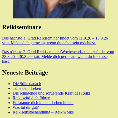
Reikiseminare
Das nächste 1. Grad Reikiseminar findet vom 11.9.26 – 13.9.26
statt. Melde dich gerne an, wenn du dabei sein möchtest.
Das nächste 2. Grad Reikiseminar (Wochenendseminar) findet vom
28.8.26 – 30.8.26 statt. Melde dich gerne an, wenn du Interesse
hast.
Neueste Beiträge
Die Stille danach
Töne dein Leben
Die reinigende und sortierende Kraft des Reiki
Reiki wird dich führen
Entspanne dich in dein Leben hinein
Was tut dir gut?
Reikiselbstbehandlung – Reikiwolke