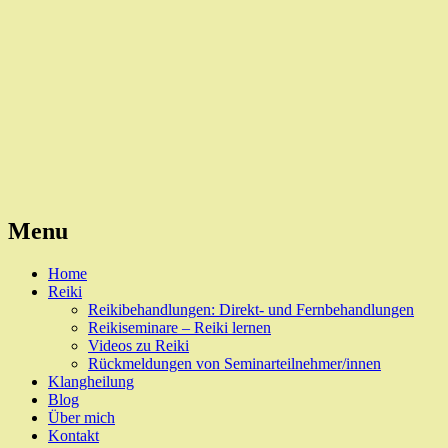
Reiki, Behandlungen und Seminare
Naturheilpraxis Esslingen
Menu
Skip
Home
to
Reiki
content
Reikibehandlungen: Direkt- und Fernbehandlungen
Reikiseminare – Reiki lernen
Videos zu Reiki
Rückmeldungen von Seminarteilnehmer/innen
Klangheilung
Blog
Über mich
Kontakt