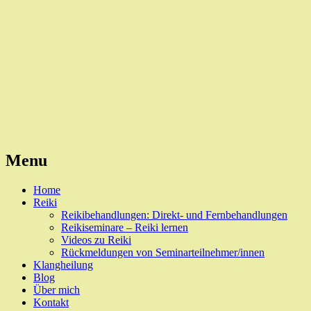
Reiki, Behandlungen und Seminare
Naturheilpraxis Esslingen
Menu
Skip
Home
to
Reiki
content
Reikibehandlungen: Direkt- und Fernbehandlungen
Reikiseminare – Reiki lernen
Videos zu Reiki
Rückmeldungen von Seminarteilnehmer/innen
Klangheilung
Blog
Über mich
Kontakt