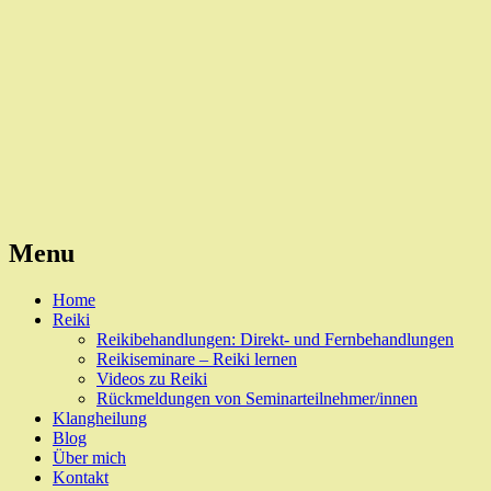
Reiki, Behandlungen und Seminare
Naturheilpraxis Esslingen
Menu
Skip
Home
to
Reiki
content
Reikibehandlungen: Direkt- und Fernbehandlungen
Reikiseminare – Reiki lernen
Videos zu Reiki
Rückmeldungen von Seminarteilnehmer/innen
Klangheilung
Blog
Über mich
Kontakt