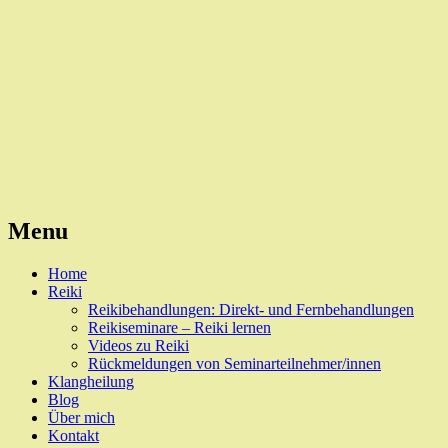
Reiki, Behandlungen und Seminare
Naturheilpraxis Esslingen
Menu
Skip
Home
to
Reiki
content
Reikibehandlungen: Direkt- und Fernbehandlungen
Reikiseminare – Reiki lernen
Videos zu Reiki
Rückmeldungen von Seminarteilnehmer/innen
Klangheilung
Blog
Über mich
Kontakt