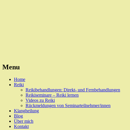
Reiki, Behandlungen und Seminare
Naturheilpraxis Esslingen
Menu
Skip
Home
to
Reiki
content
Reikibehandlungen: Direkt- und Fernbehandlungen
Reikiseminare – Reiki lernen
Videos zu Reiki
Rückmeldungen von Seminarteilnehmer/innen
Klangheilung
Blog
Über mich
Kontakt