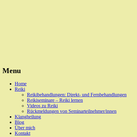
Reiki, Behandlungen und Seminare
Naturheilpraxis Esslingen
Menu
Skip
Home
to
Reiki
content
Reikibehandlungen: Direkt- und Fernbehandlungen
Reikiseminare – Reiki lernen
Videos zu Reiki
Rückmeldungen von Seminarteilnehmer/innen
Klangheilung
Blog
Über mich
Kontakt