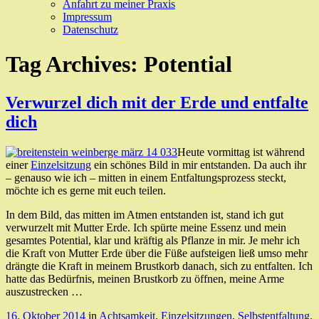
Anfahrt zu meiner Praxis
Impressum
Datenschutz
Tag Archives:
Potential
Verwurzel dich mit der Erde und entfalte
dich
Heute vormittag ist während
einer
Einzelsitzung
ein schönes Bild in mir entstanden. Da auch ihr
– genauso wie ich – mitten in einem Entfaltungsprozess steckt,
möchte ich es gerne mit euch teilen.
In dem Bild, das mitten im Atmen entstanden ist, stand ich gut
verwurzelt mit Mutter Erde. Ich spürte meine Essenz und mein
gesamtes Potential, klar und kräftig als Pflanze in mir. Je mehr ich
die Kraft von Mutter Erde über die Füße aufsteigen ließ umso mehr
drängte die Kraft in meinem Brustkorb danach, sich zu entfalten. Ich
hatte das Bedürfnis, meinen Brustkorb zu öffnen, meine Arme
auszustrecken …
16. Oktober 2014
in
Achtsamkeit
,
Einzelsitzungen
,
Selbstentfaltung
.