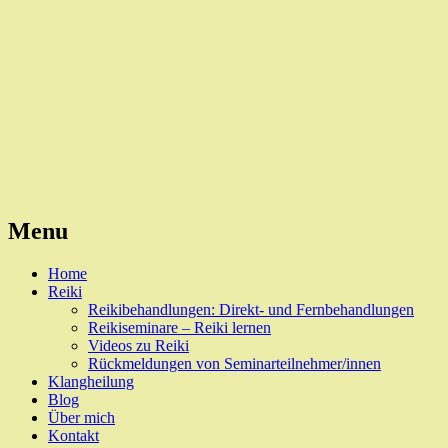
Reiki, Behandlungen und Seminare
Naturheilpraxis Esslingen
Menu
Skip
Home
to
Reiki
content
Reikibehandlungen: Direkt- und Fernbehandlungen
Reikiseminare – Reiki lernen
Videos zu Reiki
Rückmeldungen von Seminarteilnehmer/innen
Klangheilung
Blog
Über mich
Kontakt