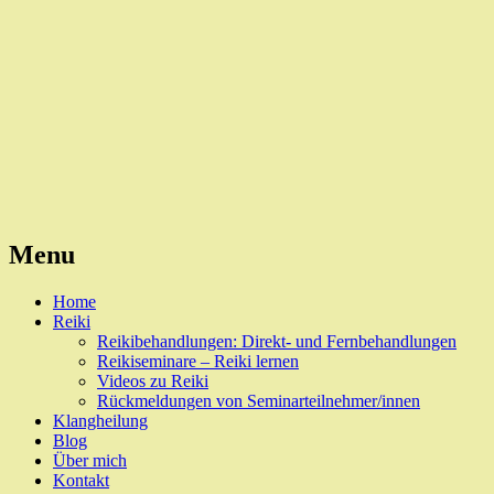
Reiki, Behandlungen und Seminare
Naturheilpraxis Esslingen
Menu
Skip
Home
to
Reiki
content
Reikibehandlungen: Direkt- und Fernbehandlungen
Reikiseminare – Reiki lernen
Videos zu Reiki
Rückmeldungen von Seminarteilnehmer/innen
Klangheilung
Blog
Über mich
Kontakt