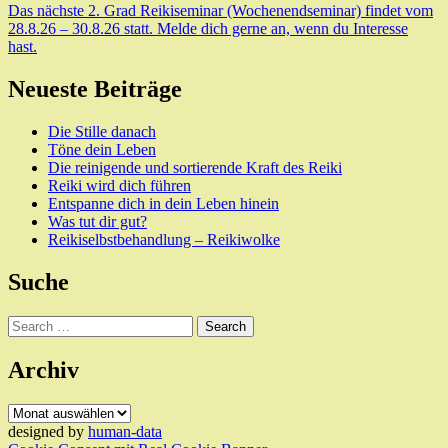
Das nächste 2. Grad Reikiseminar (Wochenendseminar) findet vom
28.8.26 – 30.8.26 statt. Melde dich gerne an, wenn du Interesse
hast.
Neueste Beiträge
Die Stille danach
Töne dein Leben
Die reinigende und sortierende Kraft des Reiki
Reiki wird dich führen
Entspanne dich in dein Leben hinein
Was tut dir gut?
Reikiselbstbehandlung – Reikiwolke
Suche
Search
Archiv
Archiv
designed by
human-data