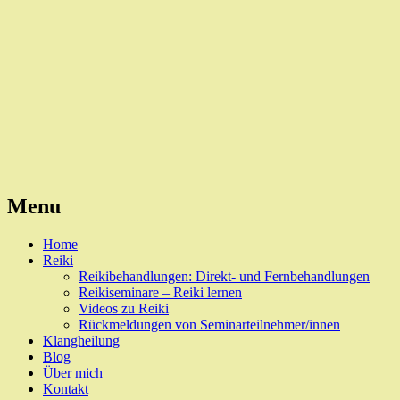
Reiki, Behandlungen und Seminare
Naturheilpraxis Esslingen
Menu
Skip
Home
to
Reiki
content
Reikibehandlungen: Direkt- und Fernbehandlungen
Reikiseminare – Reiki lernen
Videos zu Reiki
Rückmeldungen von Seminarteilnehmer/innen
Klangheilung
Blog
Über mich
Kontakt