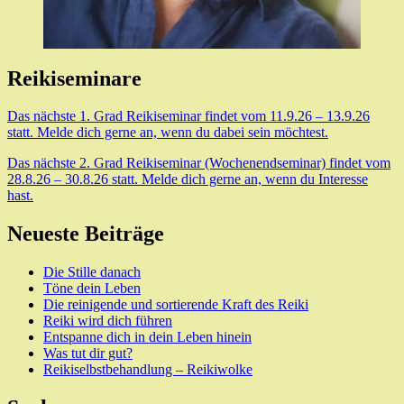
Reikiseminare
Das nächste 1. Grad Reikiseminar findet vom 11.9.26 – 13.9.26
statt. Melde dich gerne an, wenn du dabei sein möchtest.
Das nächste 2. Grad Reikiseminar (Wochenendseminar) findet vom
28.8.26 – 30.8.26 statt. Melde dich gerne an, wenn du Interesse
hast.
Neueste Beiträge
Die Stille danach
Töne dein Leben
Die reinigende und sortierende Kraft des Reiki
Reiki wird dich führen
Entspanne dich in dein Leben hinein
Was tut dir gut?
Reikiselbstbehandlung – Reikiwolke