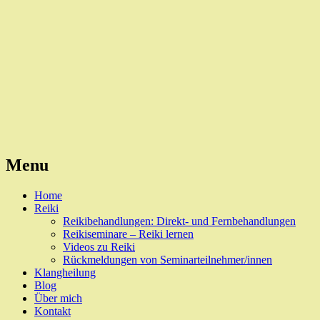
Reiki, Behandlungen und Seminare
Naturheilpraxis Esslingen
Menu
Skip
Home
to
Reiki
content
Reikibehandlungen: Direkt- und Fernbehandlungen
Reikiseminare – Reiki lernen
Videos zu Reiki
Rückmeldungen von Seminarteilnehmer/innen
Klangheilung
Blog
Über mich
Kontakt