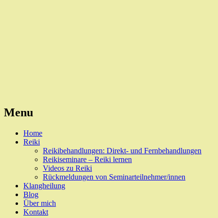
Reiki, Behandlungen und Seminare
Naturheilpraxis Esslingen
Menu
Skip
Home
to
Reiki
content
Reikibehandlungen: Direkt- und Fernbehandlungen
Reikiseminare – Reiki lernen
Videos zu Reiki
Rückmeldungen von Seminarteilnehmer/innen
Klangheilung
Blog
Über mich
Kontakt