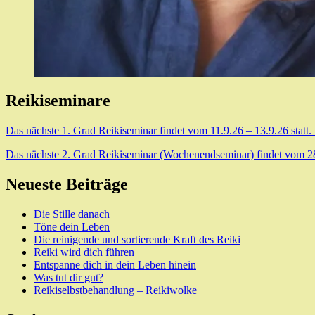
Reikiseminare
Das nächste 1. Grad Reikiseminar findet vom 11.9.26 – 13.9.26 statt.
Das nächste 2. Grad Reikiseminar (Wochenendseminar) findet vom 28.8
Neueste Beiträge
Die Stille danach
Töne dein Leben
Die reinigende und sortierende Kraft des Reiki
Reiki wird dich führen
Entspanne dich in dein Leben hinein
Was tut dir gut?
Reikiselbstbehandlung – Reikiwolke