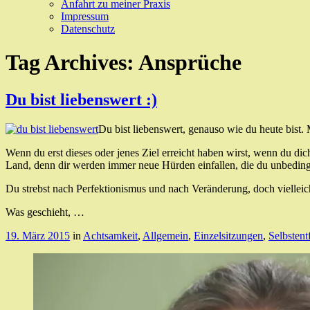
Anfahrt zu meiner Praxis
Impressum
Datenschutz
Tag Archives:
Ansprüche
Du bist liebenswert :)
Du bist liebenswert, genauso wie du heute bist.
Wenn du erst dieses oder jenes Ziel erreicht haben wirst, wenn du dich
Land, denn dir werden immer neue Hürden einfallen, die du unbedingt
Du strebst nach Perfektionismus und nach Veränderung, doch vielleic
Was geschieht, …
19. März 2015
in
Achtsamkeit
,
Allgemein
,
Einzelsitzungen
,
Selbstent