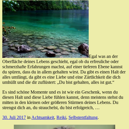
Egal was an der
Oberfläche deines Lebens geschieht, egal ob du erfreuliche oder
schmerzhafte Erfahrungen machst, auf einer tieferen Ebene kannst
du spüren, dass du in allem gehalten wirst. Da gibt es einen Halt der
alles umfängt, da gibt es eine Liebe und eine Zärtlichkeit die dich
umhüllt und die dir zuflüstert: „Du bist gehalten, alles ist gut.“
Es sind schöne Momente und es ist wie ein Geschenk, wenn du
diesen Halt und diese Liebe fühlen kannst, denn meistens stehst du
mitten in den kleinen oder größeren Stürmen deines Lebens. Du
strengst dich an, du strauchelst, du bist erfolgreich, …
30. Juli 2017
in
Achtsamkeit
,
Reiki
,
Selbstentfaltung
.