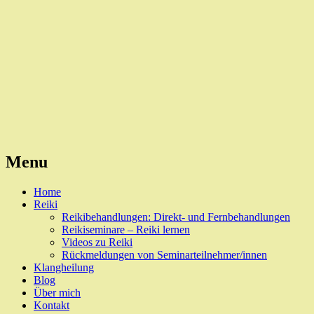
Reiki, Behandlungen und Seminare
Naturheilpraxis Esslingen
Menu
Skip
Home
to
Reiki
content
Reikibehandlungen: Direkt- und Fernbehandlungen
Reikiseminare – Reiki lernen
Videos zu Reiki
Rückmeldungen von Seminarteilnehmer/innen
Klangheilung
Blog
Über mich
Kontakt