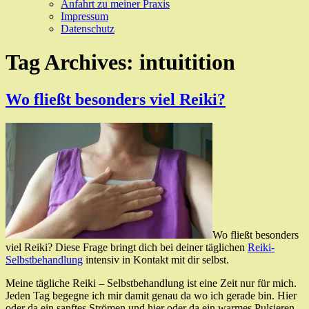
Anfahrt zu meiner Praxis
Impressum
Datenschutz
Tag Archives:
intuitition
Wo fließt besonders viel Reiki?
Wo fließt besonders
viel Reiki? Diese Frage bringt dich bei deiner täglichen
Reiki-
Selbstbehandlung
intensiv in Kontakt mit dir selbst.
Meine tägliche Reiki – Selbstbehandlung ist eine Zeit nur für mich.
Jeden Tag begegne ich mir damit genau da wo ich gerade bin. Hier
oder da ein sanftes Strömen und hier oder da ein warmes Pulsieren,