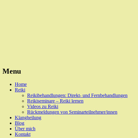
Reiki, Behandlungen und Seminare
Naturheilpraxis Esslingen
Menu
Skip
Home
to
Reiki
content
Reikibehandlungen: Direkt- und Fernbehandlungen
Reikiseminare – Reiki lernen
Videos zu Reiki
Rückmeldungen von Seminarteilnehmer/innen
Klangheilung
Blog
Über mich
Kontakt