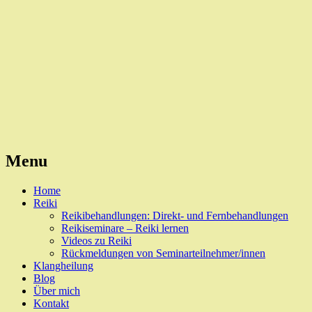
Reiki, Behandlungen und Seminare
Naturheilpraxis Esslingen
Menu
Skip
Home
to
Reiki
content
Reikibehandlungen: Direkt- und Fernbehandlungen
Reikiseminare – Reiki lernen
Videos zu Reiki
Rückmeldungen von Seminarteilnehmer/innen
Klangheilung
Blog
Über mich
Kontakt