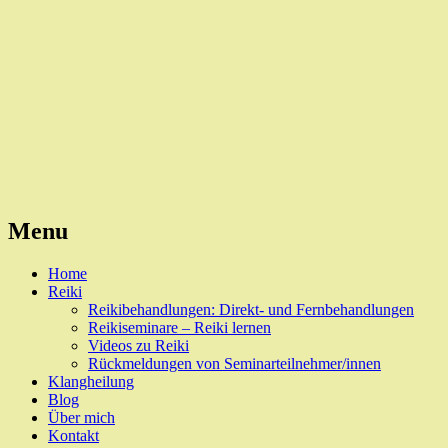
Reiki, Behandlungen und Seminare
Naturheilpraxis Esslingen
Menu
Skip
Home
to
Reiki
content
Reikibehandlungen: Direkt- und Fernbehandlungen
Reikiseminare – Reiki lernen
Videos zu Reiki
Rückmeldungen von Seminarteilnehmer/innen
Klangheilung
Blog
Über mich
Kontakt