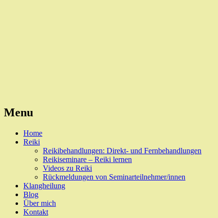
Reiki, Behandlungen und Seminare
Naturheilpraxis Esslingen
Menu
Skip
Home
to
Reiki
content
Reikibehandlungen: Direkt- und Fernbehandlungen
Reikiseminare – Reiki lernen
Videos zu Reiki
Rückmeldungen von Seminarteilnehmer/innen
Klangheilung
Blog
Über mich
Kontakt