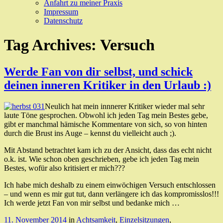
Anfahrt zu meiner Praxis
Impressum
Datenschutz
Tag Archives:
Versuch
Werde Fan von dir selbst, und schick
deinen inneren Kritiker in den Urlaub :)
Neulich hat mein innnerer Kritiker wieder mal sehr
laute Töne gesprochen. Obwohl ich jeden Tag mein Bestes gebe,
gibt er manchmal hämische Kommentare von sich, so von hinten
durch die Brust ins Auge – kennst du vielleicht auch ;).
Mit Abstand betrachtet kam ich zu der Ansicht, dass das echt nicht
o.k. ist. Wie schon oben geschrieben, gebe ich jeden Tag mein
Bestes, wofür also kritisiert er mich???
Ich habe mich deshalb zu einem einwöchigen Versuch entschlossen
– und wenn es mir gut tut, dann verlängere ich das kompromisslos!!!
Ich werde jetzt Fan von mir selbst und bedanke mich …
11. November 2014
in
Achtsamkeit
,
Einzelsitzungen
,