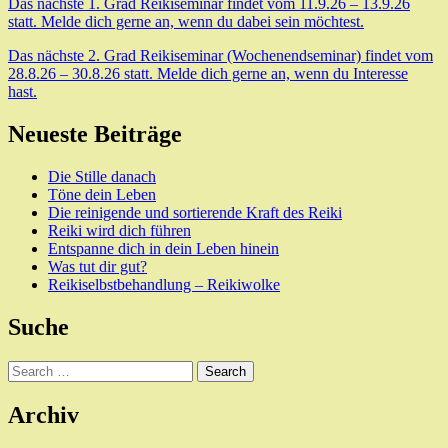
Das nächste 1. Grad Reikiseminar findet vom 11.9.26 – 13.9.26
statt. Melde dich gerne an, wenn du dabei sein möchtest.
Das nächste 2. Grad Reikiseminar (Wochenendseminar) findet vom
28.8.26 – 30.8.26 statt. Melde dich gerne an, wenn du Interesse
hast.
Neueste Beiträge
Die Stille danach
Töne dein Leben
Die reinigende und sortierende Kraft des Reiki
Reiki wird dich führen
Entspanne dich in dein Leben hinein
Was tut dir gut?
Reikiselbstbehandlung – Reikiwolke
Suche
Search
Archiv