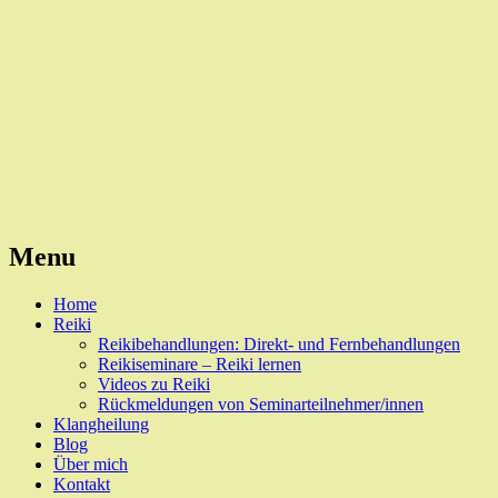
Reiki, Behandlungen und Seminare
Naturheilpraxis Esslingen
Menu
Skip
Home
to
Reiki
content
Reikibehandlungen: Direkt- und Fernbehandlungen
Reikiseminare – Reiki lernen
Videos zu Reiki
Rückmeldungen von Seminarteilnehmer/innen
Klangheilung
Blog
Über mich
Kontakt