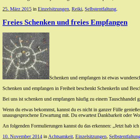
25. März 2015
in
Einzelsitzungen
,
Reiki
,
Selbstentfaltung
.
Freies Schenken und freies Empfangen
Schenken und empfangen ist etwas wunderschö
Schenken und empfangen in Freiheit beschenkt SchenkerIn und Besch
Bei uns ist schenken und empfangen häufig zu einem Tauschhandel 
Wenn du etwas bekommst, kannst du es nicht in ganzer Fülle genießen
unausgesprochene Erwartung mit. Du erwartest Dankbarkeit oder Woh
An folgenden Formulierungen kannst du das erkennen: „Jetzt hab ic
10. November 2014
in
Achtsamkeit
,
Einzelsitzungen
,
Selbstentfaltun