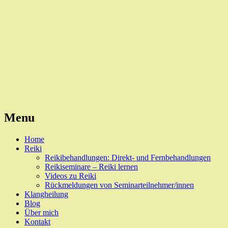
Reiki, Behandlungen und Seminare
Naturheilpraxis Esslingen
Menu
Skip
Home
to
Reiki
content
Reikibehandlungen: Direkt- und Fernbehandlungen
Reikiseminare – Reiki lernen
Videos zu Reiki
Rückmeldungen von Seminarteilnehmer/innen
Klangheilung
Blog
Über mich
Kontakt