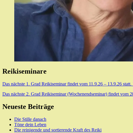
Reikiseminare
Das nächste 1. Grad Reikiseminar findet vom 11.9.26 – 13.9.26 statt.
Das nächste 2. Grad Reikiseminar (Wochenendseminar) findet vom 28.8
Neueste Beiträge
Die Stille danach
Töne dein Leben
Die reinigende und sortierende Kraft des Reiki