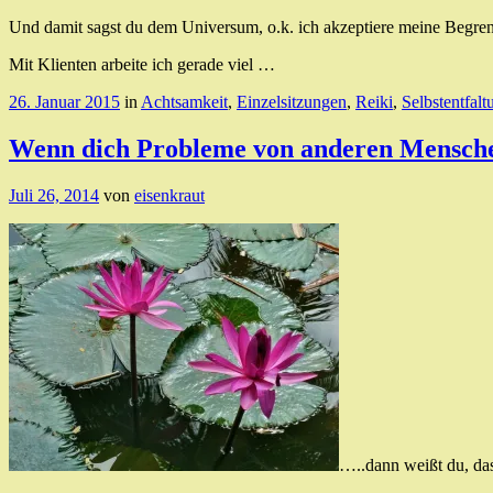
Und damit sagst du dem Universum, o.k. ich akzeptiere meine Begrenz
Mit Klienten arbeite ich gerade viel …
26. Januar 2015
in
Achtsamkeit
,
Einzelsitzungen
,
Reiki
,
Selbstentfalt
Wenn dich Probleme von anderen Mensch
Juli 26, 2014
von
eisenkraut
…..dann weißt du, dass