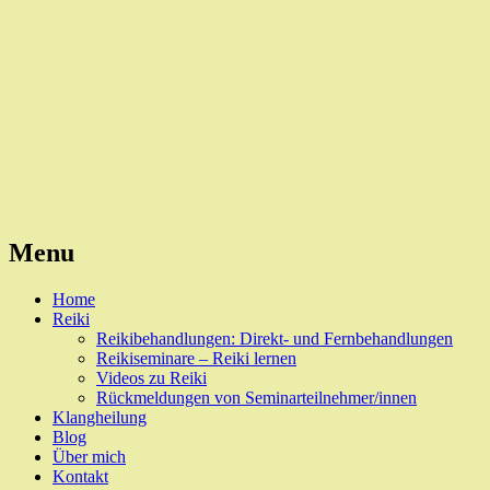
Reiki, Behandlungen und Seminare
Naturheilpraxis Esslingen
Menu
Skip
Home
to
Reiki
content
Reikibehandlungen: Direkt- und Fernbehandlungen
Reikiseminare – Reiki lernen
Videos zu Reiki
Rückmeldungen von Seminarteilnehmer/innen
Klangheilung
Blog
Über mich
Kontakt