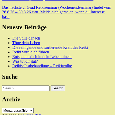
Das nächste 2. Grad Reikiseminar (Wochenendseminar) findet vom
28.8.26 – 30.8.26 statt. Melde dich gerne an, wenn du Interesse
hast.
Neueste Beiträge
Die Stille danach
Töne dein Leben
Die reinigende und sortierende Kraft des Reiki
Reiki wird dich führen
Entspanne dich in dein Leben hinein
Was tut dir gut?
Reikiselbstbehandlung – Reikiwolke
Suche
Search
Archiv
Archiv