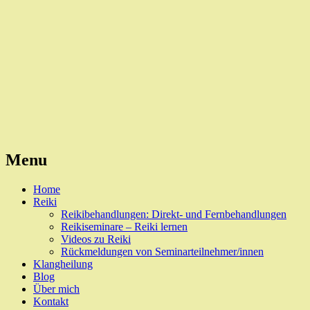
Reiki, Behandlungen und Seminare
Naturheilpraxis Esslingen
Menu
Skip
Home
to
Reiki
content
Reikibehandlungen: Direkt- und Fernbehandlungen
Reikiseminare – Reiki lernen
Videos zu Reiki
Rückmeldungen von Seminarteilnehmer/innen
Klangheilung
Blog
Über mich
Kontakt