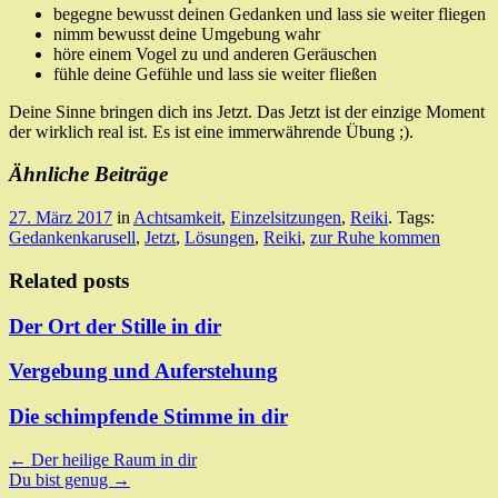
begegne bewusst deinen Gedanken und lass sie weiter fliegen
nimm bewusst deine Umgebung wahr
höre einem Vogel zu und anderen Geräuschen
fühle deine Gefühle und lass sie weiter fließen
Deine Sinne bringen dich ins Jetzt. Das Jetzt ist der einzige Moment
der wirklich real ist. Es ist eine immerwährende Übung ;).
Ähnliche Beiträge
27. März 2017
in
Achtsamkeit
,
Einzelsitzungen
,
Reiki
. Tags:
Gedankenkarusell
,
Jetzt
,
Lösungen
,
Reiki
,
zur Ruhe kommen
Related posts
Der Ort der Stille in dir
Vergebung und Auferstehung
Die schimpfende Stimme in dir
Post
←
Der heilige Raum in dir
Du bist genug
→
navigation