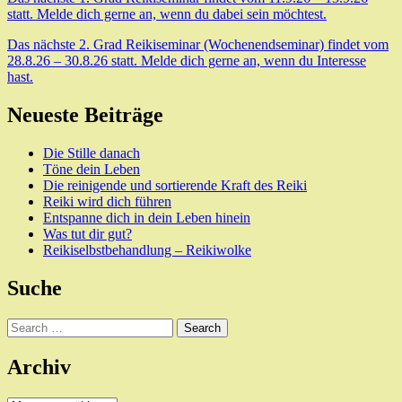
statt. Melde dich gerne an, wenn du dabei sein möchtest.
Das nächste 2. Grad Reikiseminar (Wochenendseminar) findet vom
28.8.26 – 30.8.26 statt. Melde dich gerne an, wenn du Interesse
hast.
Neueste Beiträge
Die Stille danach
Töne dein Leben
Die reinigende und sortierende Kraft des Reiki
Reiki wird dich führen
Entspanne dich in dein Leben hinein
Was tut dir gut?
Reikiselbstbehandlung – Reikiwolke
Suche
Search
Archiv