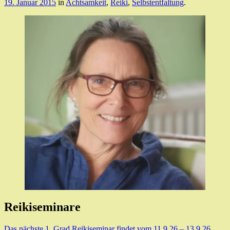
19. Januar 2015
in
Achtsamkeit
,
Reiki
,
Selbstentfaltung
.
Reikiseminare
Das nächste 1. Grad Reikiseminar findet vom 11.9.26 – 13.9.26