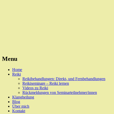
Reiki, Behandlungen und Seminare
Naturheilpraxis Esslingen
Menu
Skip
Home
to
Reiki
content
Reikibehandlungen: Direkt- und Fernbehandlungen
Reikiseminare – Reiki lernen
Videos zu Reiki
Rückmeldungen von Seminarteilnehmer/innen
Klangheilung
Blog
Über mich
Kontakt