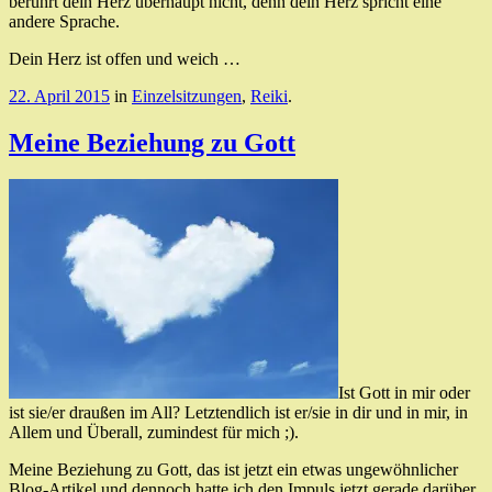
berührt dein Herz überhaupt nicht, denn dein Herz spricht eine
andere Sprache.
Dein Herz ist offen und weich …
22. April 2015
in
Einzelsitzungen
,
Reiki
.
Meine Beziehung zu Gott
Ist Gott in mir oder
ist sie/er draußen im All? Letztendlich ist er/sie in dir und in mir, in
Allem und Überall, zumindest für mich ;).
Meine Beziehung zu Gott, das ist jetzt ein etwas ungewöhnlicher
Blog-Artikel und dennoch hatte ich den Impuls jetzt gerade darüber