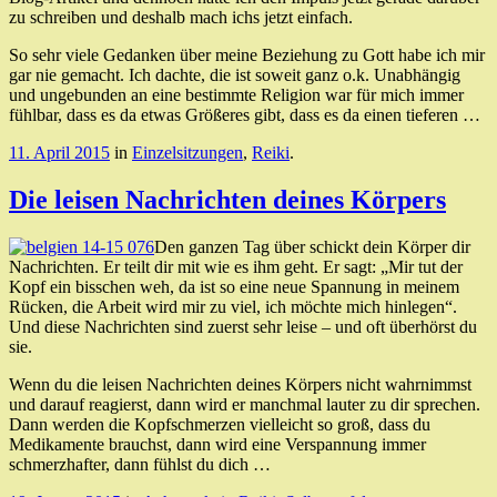
zu schreiben und deshalb mach ichs jetzt einfach.
So sehr viele Gedanken über meine Beziehung zu Gott habe ich mir
gar nie gemacht. Ich dachte, die ist soweit ganz o.k. Unabhängig
und ungebunden an eine bestimmte Religion war für mich immer
fühlbar, dass es da etwas Größeres gibt, dass es da einen tieferen …
11. April 2015
in
Einzelsitzungen
,
Reiki
.
Die leisen Nachrichten deines Körpers
Den ganzen Tag über schickt dein Körper dir
Nachrichten. Er teilt dir mit wie es ihm geht. Er sagt: „Mir tut der
Kopf ein bisschen weh, da ist so eine neue Spannung in meinem
Rücken, die Arbeit wird mir zu viel, ich möchte mich hinlegen“.
Und diese Nachrichten sind zuerst sehr leise – und oft überhörst du
sie.
Wenn du die leisen Nachrichten deines Körpers nicht wahrnimmst
und darauf reagierst, dann wird er manchmal lauter zu dir sprechen.
Dann werden die Kopfschmerzen vielleicht so groß, dass du
Medikamente brauchst, dann wird eine Verspannung immer
schmerzhafter, dann fühlst du dich …