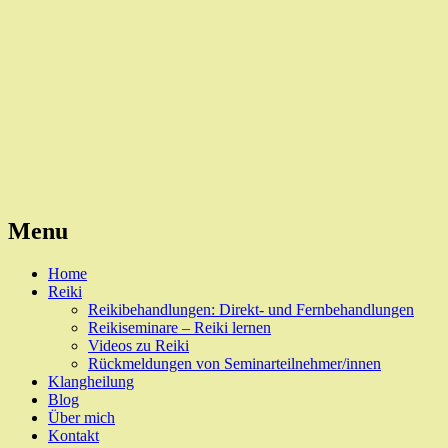
Reiki, Behandlungen und Seminare
Naturheilpraxis Esslingen
Menu
Skip
Home
to
Reiki
content
Reikibehandlungen: Direkt- und Fernbehandlungen
Reikiseminare – Reiki lernen
Videos zu Reiki
Rückmeldungen von Seminarteilnehmer/innen
Klangheilung
Blog
Über mich
Kontakt