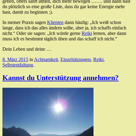
geben, öfters sanft atmen, dich mehr bewegen ……. und dann hast
du plötzlich so eine große Liste, dass du gar keine Energie mehr
hast, damit zu beginnen ;).
In meiner Praxis sagen
Klienten
dann häufig: „Ich weiß schon
lange, dass ich das alles ändern sollte, aber ja, ich schaffs einfach
nicht.“ Oder sie sagen: „Ich würde gerne
Reiki
lernen, aber dann
muss ich es bestimmt täglich üben und das schaff ich nicht.“
Dein Leben und deine …
8. März 2015
in
Achtsamkeit
,
Einzelsitzungen
,
Reiki
,
Selbstentfaltung
.
Kannst du Unterstützung annehmen?