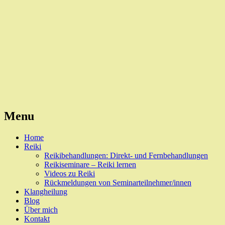
Reiki, Behandlungen und Seminare
Naturheilpraxis Esslingen
Menu
Skip
Home
to
Reiki
content
Reikibehandlungen: Direkt- und Fernbehandlungen
Reikiseminare – Reiki lernen
Videos zu Reiki
Rückmeldungen von Seminarteilnehmer/innen
Klangheilung
Blog
Über mich
Kontakt