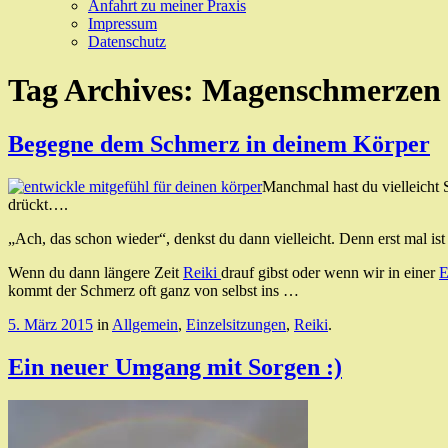
Anfahrt zu meiner Praxis
Impressum
Datenschutz
Tag Archives:
Magenschmerzen
Begegne dem Schmerz in deinem Körper
Manchmal hast du vielleicht
drückt….
„Ach, das schon wieder“, denkst du dann vielleicht. Denn erst mal 
Wenn du dann längere Zeit
Reiki
drauf gibst oder wenn wir in einer
E
kommt der Schmerz oft ganz von selbst ins …
5. März 2015
in
Allgemein
,
Einzelsitzungen
,
Reiki
.
Ein neuer Umgang mit Sorgen :)